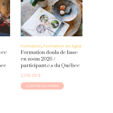
,
Formation
Formation en ligne
vec
Formation doula de base
en zoom 2026 /
bec
participant.e.s du Québec
2,015.00
$
AJOUTER AU PANIER