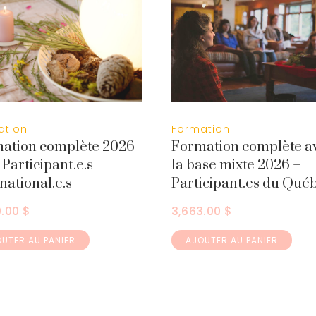
Formation
ation
Formation complète a
ation complète 2026-
la base mixte 2026 –
Participant.e.s
Participant.es du Qué
national.e.s
3,663.00
$
0.00
$
AJOUTER AU PANIER
UTER AU PANIER