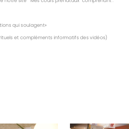
e notre site “Mes cours prénataux” comprenant :
tions qui soulagent»
rituels et compléments informatifs des vidéos)