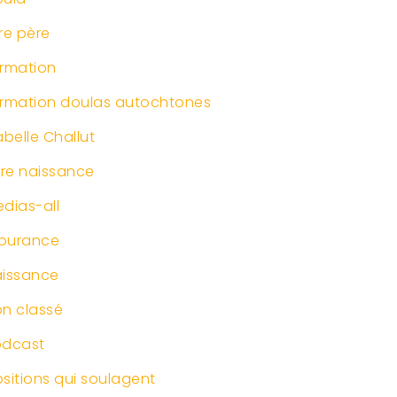
re père
rmation
rmation doulas autochtones
abelle Challut
vre naissance
dias-all
ourance
issance
n classé
odcast
sitions qui soulagent