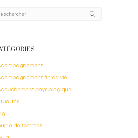
ATÉGORIES
ccompagnement
compagnement fin de vie
ccouchement physiologique
tualités
og
ouple de femmes
oula