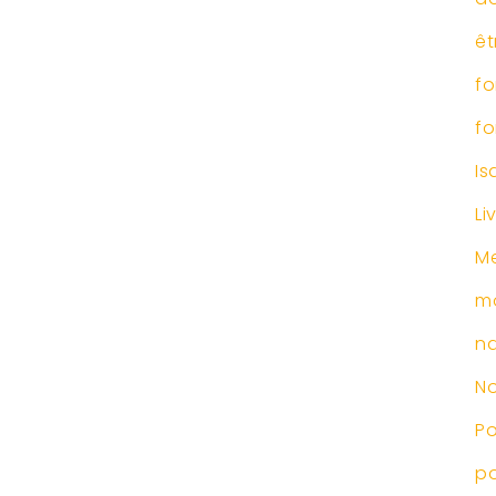
êt
fo
fo
Is
Li
Me
m
na
No
P
po