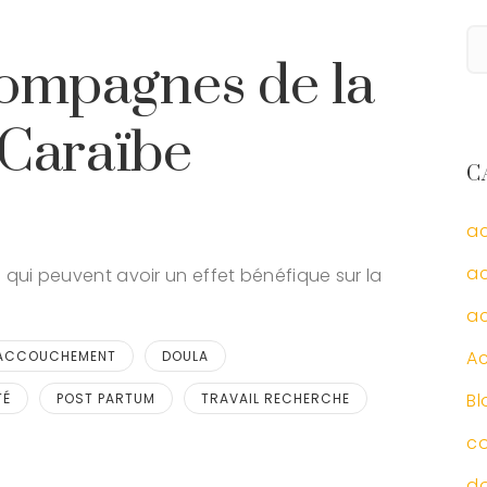
compagnes de la
 Caraïbe
C
a
ac
 qui peuvent avoir un effet bénéfique sur la
a
Ac
ACCOUCHEMENT
DOULA
Bl
TÉ
POST PARTUM
TRAVAIL RECHERCHE
c
d