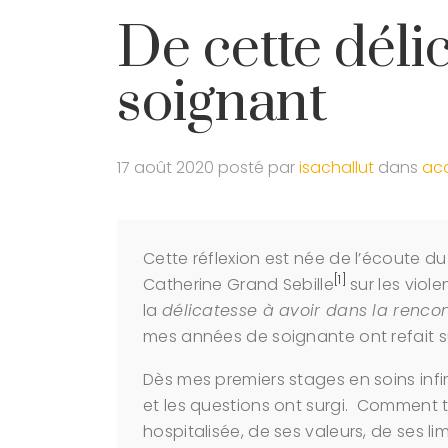
De cette déli
soignant
17 août 2020
posté par
isachallut
dans
ac
Cette réflexion est née de l’écoute 
[1]
Catherine Grand Sebille
sur les viole
la
délicatesse à avoir dans la rencont
mes années de soignante ont refait s
Dès mes premiers stages en soins infi
et les questions ont surgi. Comment t
hospitalisée, de ses valeurs, de ses l