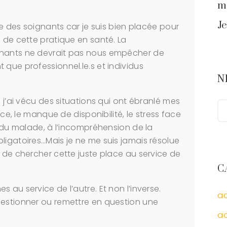
mé
Je
que des soignants car je suis bien placée pour
e de cette pratique en santé. La
gnants ne devrait pas nous empêcher de
 que professionnel.le.s et individus
N
, j’ai vécu des situations qui ont ébranlé mes
nce, le manque de disponibilité, le stress face
e du malade, à l’incompréhension de la
ligatoires…Mais je ne me suis jamais résolue
r de chercher cette juste place au service de
C
 au service de l’autre. Et non l’inverse.
a
uestionner ou remettre en question une
ac