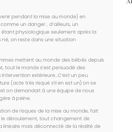
A
tervenir pendant la mise au monde) en
 comme un danger… d’ailleurs, un
tant physiologique seulement après la
 né, on reste dans une situation
 femmes mettent au monde des bébés depuis
nt, tout le monde s’est persuadé des
 intervention extérieure…C’est un peu
re (acte très risqué s’il en est un) on se
eux et on demandait à une équipe de nous
agère à peine.
estion de risques de la mise au monde, fait
s le déroulement, tout changement de
 linéaire mais déconnecté de la réalité de