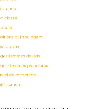
issance
n classé
odcast
sitions qui soulagent
st partum
ages femmes doulas
ges-femmes pionnières
avail de recherche
eillissement