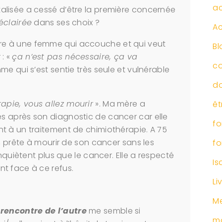
a
lisée a cessé d’être la première concernée
éclairée
dans ses choix ?
Ac
e à une femme qui accouche et qui veut
Bl
: «
ça n’est pas nécessaire, ça va
c
e qui s’est sentie très seule et vulnérable
d
apie, vous allez mourir
». Ma mère a
êt
 après son diagnostic de cancer car elle
fo
t à un traitement de chimiothérapie. A 75
, prête à mourir de son cancer sans les
fo
nquiètent plus que le cancer. Elle a respecté
Is
t face à ce refus.
Li
Me
 rencontre de l’autre
me semble si
m