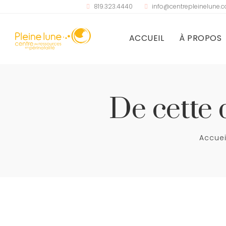
819.323.4440
info@centrepleinelune.
ACCUEIL
À PROPOS
De cette 
Accuei