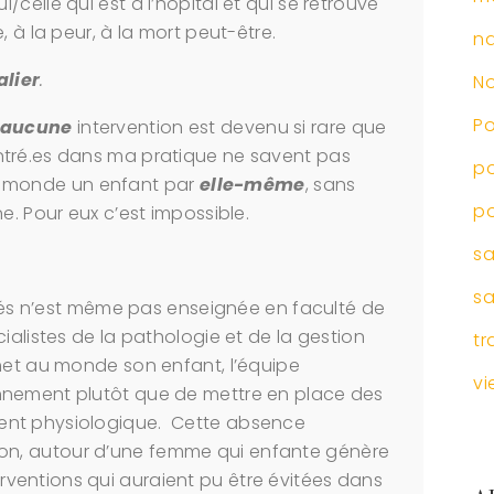
celle qui est à l’hôpital et qui se retrouve
, à la peur, à la mort peut-être.
na
alier
.
No
P
aucune
intervention est devenu si rare que
ntré.es dans ma pratique ne savent pas
po
 monde un enfant par
elle-même
, sans
po
e. Pour eux c’est impossible.
s
sa
lités n’est même pas enseignée en faculté de
ialistes de la pathologie et de la gestion
tr
met au monde son enfant, l’équipe
vi
nnement plutôt que de mettre en place des
ent physiologique. Cette absence
ion, autour d’une femme qui enfante génère
interventions qui auraient pu être évitées dans