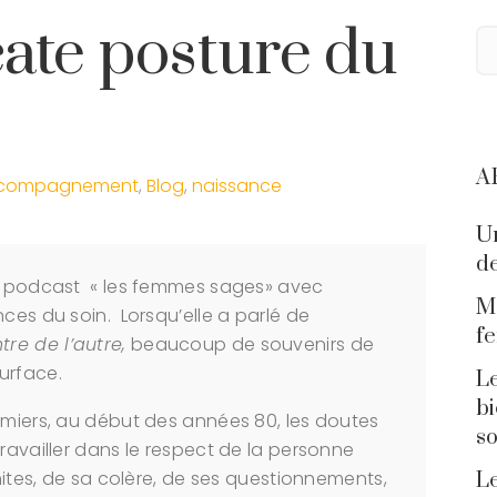
cate posture du
A
compagnement
,
Blog
,
naissance
Un
de
du podcast « les femmes sages» avec
Ma
nces du soin. Lorsqu’elle a parlé de
f
re de l’autre,
beaucoup de souvenirs de
urface.
Le
bi
rmiers, au début des années 80, les doutes
so
ravailler dans le respect de la personne
imites, de sa colère, de ses questionnements,
Le