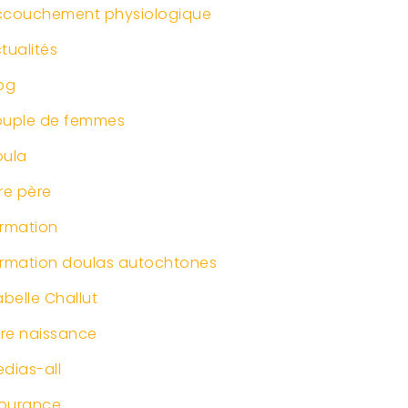
ccouchement physiologique
tualités
og
ouple de femmes
oula
re père
rmation
rmation doulas autochtones
abelle Challut
vre naissance
dias-all
ourance